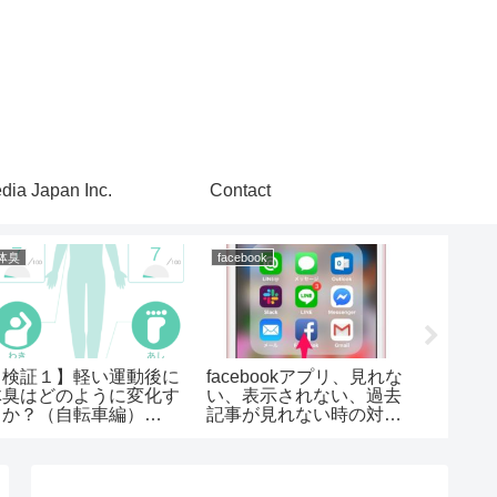
dia Japan Inc.
Contact
体臭
facebook
人間関係
【検証１】軽い運動後に
facebookアプリ、見れな
友達よ
体臭はどのように変化す
い、表示されない、過去
るか？（自転車編）
記事が見れない時の対処
kunkunbody で測定！
方法（iPhone,iOS）