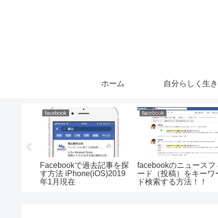
ホーム
自分らしく生き
facebook
facebook
ドレス流
Facebookで過去記事を探
facebookのニュースフ
対策（日
す方法 iPhone(iOS)2019
ード（投稿）をキーワ
メール流
年1月現在
ド検索する方法！！