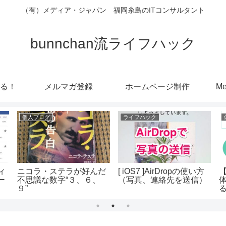
（有）メディア・ジャパン 福岡糸島のITコンサルタント
bunnchan流ライフハック
る！
メルマガ登録
ホームページ制作
Me
個人ブログ
ライフハック
ィ
ニコラ・ステラが好んだ
[ iOS7 ]AirDropの使い方
ー
不思議な数字“３、６、
（写真、連絡先を送信）
９”
#