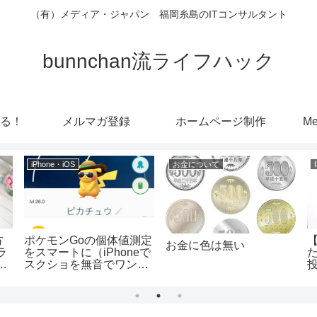
（有）メディア・ジャパン 福岡糸島のITコンサルタント
bunnchan流ライフハック
る！
メルマガ登録
ホームページ制作
Me
iPhone・iOS
お金について
方
ポケモンGoの個体値測定
【
お金に色は無い
ラ
をスマートに（iPhoneで
す
スクショを無音でワンタ
ッチ撮影する方法）