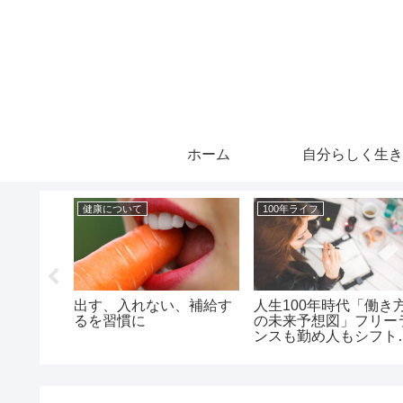
ホーム
自分らしく生き
健康について
100年ライフ
プリ、見れな
出す、入れない、補給す
人生100年時代「働き
い、過去
るを習慣に
の未来予想図」フリー
時の対処
ンスも勤め人もシフト
OS）
る！