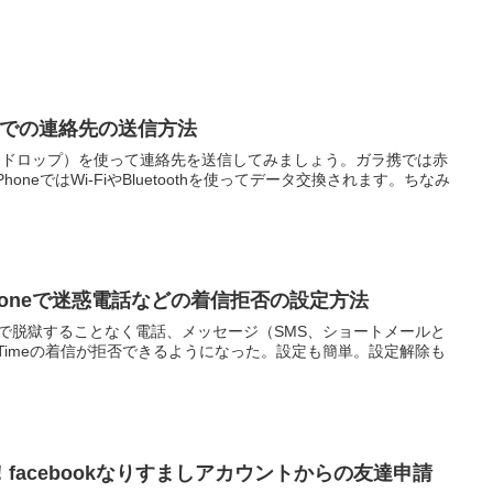
rDropでの連絡先の送信方法
（エアードロップ）を使って連絡先を送信してみましょう。ガラ携では赤
oneではWi-FiやBluetoothを使ってデータ交換されます。ちなみ
iPhoneで迷惑電話などの着信拒否の設定方法
oneで脱獄することなく電話、メッセージ（SMS、ショートメールと
eTimeの着信が拒否できるようになった。設定も簡単。設定解除も
facebookなりすましアカウントからの友達申請