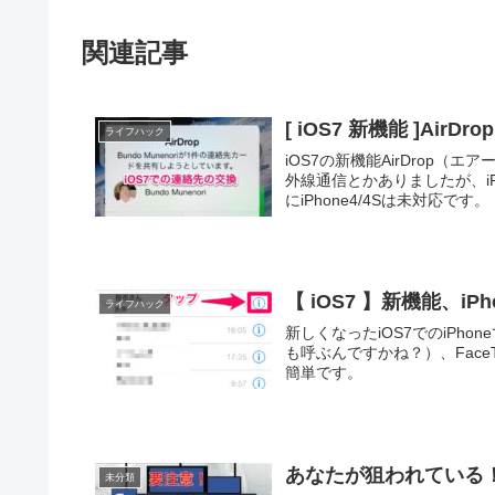
関連記事
[ iOS7 新機能 ]Ai
ライフハック
iOS7の新機能AirDrop
外線通信とかありましたが、iPh
にiPhone4/4Sは未対応です。
【 iOS7 】新機能、
ライフハック
新しくなったiOS7でのiPh
も呼ぶんですかね？）、Fac
簡単です。
あなたが狙われている！
未分類