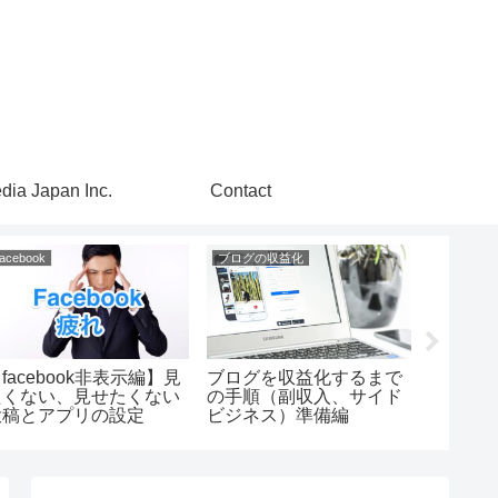
dia Japan Inc.
Contact
facebook
ブログの収益化
体臭
facebook非表示編】見
ブログを収益化するまで
体臭（
たくない、見せたくない
の手順（副収入、サイド
臭、加
投稿とアプリの設定
ビジネス）準備編
発生さ
は！