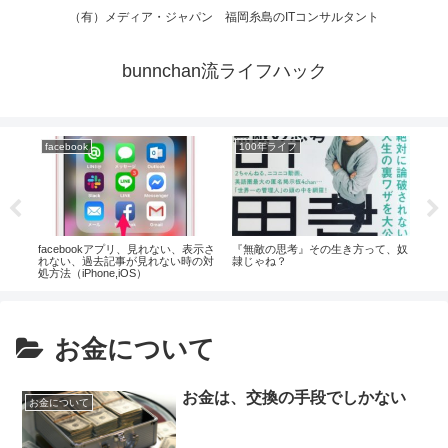
（有）メディア・ジャパン 福岡糸島のITコンサルタント
bunnchan流ライフハック
facebook
100年ライフ
Go
facebookアプリ、見れない、表示さ
『無敵の思考』その生き方って、奴
検索
れない、過去記事が見れない時の対
隷じゃね？
（検
処方法（iPhone,iOS）
+α
お金について
お金は、交換の手段でしかない
お金について