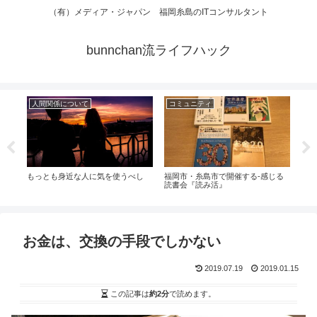
（有）メディア・ジャパン 福岡糸島のITコンサルタント
bunnchan流ライフハック
人間関係について
コミュニティ
fa
認方
もっとも身近な人に気を使うべし
福岡市・糸島市で開催する-感じる
fa
ール
読書会『読み活』
稿）
お金は、交換の手段でしかない
2019.07.19
2019.01.15
この記事は
約2分
で読めます。