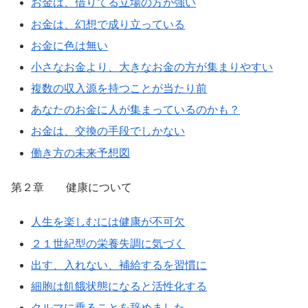
お金は、借りてる立場の方が強い
お金は、幻想で成り立っている
お金に色は無い
小さなお金より、大きなお金の方が集まりやすい
複数の収入源を持つことが当たり前
あなたのお金に人が集まっているのかも？
お金は、交換の手段でしかない
働き方の未来予想図
第２章 健康について
人生を楽しむには健康が不可欠
２１世紀型の栄養失調に気づく
出す、入れない、補給するを習慣に
細胞は飢餓状態になると活性化する
クルマに乗ることを辞めました