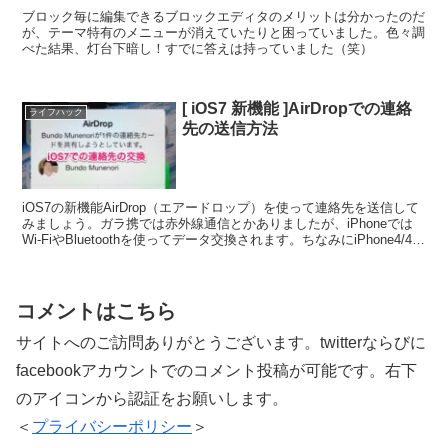
ブロック毎に編集できるブロックエディタのメリットは分かったのだ
が、テーマ特有のメニューが消えていたりと困っていました。色々調
べた結果、灯台下暗し！すでに答えは持っていました（笑）
[ iOS7 新機能 ]AirDropでの連絡
ライフハック
先の送信方法
iOS7の新機能AirDrop（エアードロップ）を使って連絡先を送信して
みましょう。ガラ携では赤外線通信とかありましたが、iPhoneでは
Wi-FiやBluetoothを使ってデータ交換されます。ちなみにiPhone4/4S
は未対応です。
コメントはこちら
サイトへのご訪問ありがとうございます。twitterならびに
facebookアカウントでのコメント投稿が可能です。右下
のアイコンから認証をお願いします。
＜
プライバシーポリシー
＞