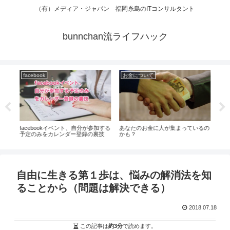
（有）メディア・ジャパン 福岡糸島のITコンサルタント
bunnchan流ライフハック
facebook
お金について
wo
ティ
facebookイベント、自分が参加する
あなたのお金に人が集まっているの
wo
るの
予定のみをカレンダー登録の裏技
かも？
使い
使う
自由に生きる第１歩は、悩みの解消法を知
ることから（問題は解決できる）
2018.07.18
この記事は
約3分
で読めます。