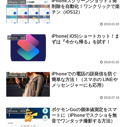
iPhoneスクリーンショット１発
iPhone・iOS
削除を自動化！ワンクリックで楽
チン（iOS12）
2019.01.03
iPhone( iOS)ショートカット！ま
iPhone・iOS
ずは『今から帰る』を試す！
2019.01.02
iPhoneでの電話の誤発信を防ぐ
iPhone・iOS
簡単な方法！（スマホの LINEや
メッセンジャーにも応用）
2018.07.19
ポケモンGoの個体値測定をスマ
iPhone・iOS
ートに（iPhoneでスクショを無
音でワンタッチ撮影する方法）