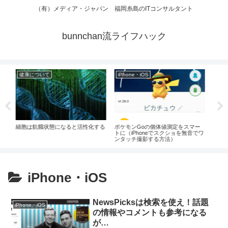
（有）メディア・ジャパン 福岡糸島のITコンサルタント
bunnchan流ライフハック
S
ライフハック
メッセージング
【Gmail】誤送信したメ
消しできる機能があった
の個体値測定をスマー
【 iOS7 】新機能、iPhoneで迷惑電
neでスクショを無音でワ
話などの着信拒否の設定方法
影する方法）
iPhone・iOS
NewsPicksは検索を使え！話題
iPhone・iOS
の情報やコメントも参考になる
が…